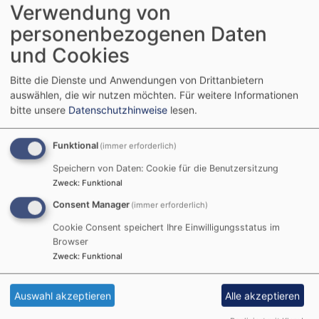
Verwendung von
Fisch
Seitennummerierung
First
« Anfang
-
Vorherige
‹‹
Seite
1
Seite
2
Seite
3
Seite
4
Seite
5
Aktuelle
6
personenbezogenen Daten
page
Ein
Seite
Seite
und Cookies
Geheimcode
der
Bitte die Dienste und Anwendungen von Drittanbietern
Christen
auswählen, die wir nutzen möchten.
Für weitere Informationen
bitte unsere
Datenschutzhinweise
lesen.
Funktional
(immer erforderlich)
Speichern von Daten: Cookie für die Benutzersitzung
Zweck
:
Funktional
Consent Manager
(immer erforderlich)
Cookie Consent speichert Ihre Einwilligungsstatus im
Browser
Zweck
:
Funktional
Auswahl akzeptieren
Alle akzeptieren
Tageslosung