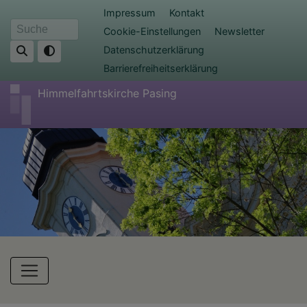
Direkt
Fußbereichsmenü
Impressum
Kontakt
zum
Cookie-Einstellungen
Newsletter
Suche
Inhalt
Datenschutzerklärung
Barrierefreiheitserklärung
Himmelfahrtskirche Pasing
Hauptnavigation