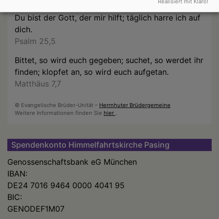
Realisiert mit Klaro!
Du bist der Gott, der mir hilft; täglich harre ich auf
dich.
Psalm 25,5
Bittet, so wird euch gegeben; suchet, so werdet ihr
finden; klopfet an, so wird euch aufgetan.
Matthäus 7,7
© Evangelische Brüder-Unität –
Herrnhuter Brüdergemeine
Weitere Informationen finden Sie
hier
.
Spendenkonto Himmelfahrtskirche Pasing
Genossenschaftsbank eG München
IBAN:
DE24 7016 9464 0000 4041 95
BIC:
GENODEF1M07