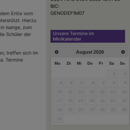
BIC:
GENODEF1M07
, dem Erlös vom
erstützt. Hierzu
in Isange, zum
Unsere Termine im
ie Schüler der
Minikalender
August
2026
n, treffen sich im
5a. Termine
Mo
Di
Mi
Do
Fr
Sa
So
1
2
3
4
5
6
7
8
9
10
11
12
13
14
15
16
17
18
19
20
21
22
23
24
25
26
27
28
29
30
31