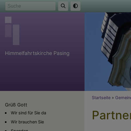
Direkt
Suche
zum
Inhalt
Himmelfahrtskirche Pasing
Breadcr
Startseite
Gemein
Grüß Gott
Partne
Wir sind für Sie da
Wir brauchen Sie
Spenden