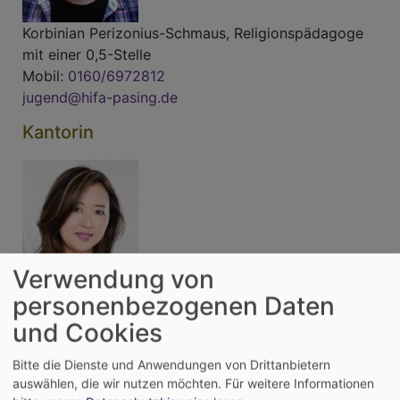
Korbinian Perizonius-Schmaus, Religionspädagoge
mit einer 0,5-Stelle
Mobil:
0160/6972812
jugend@hifa-pasing.de
Kantorin
Verwendung von
personenbezogenen Daten
Yoko Seidel
und Cookies
Yoko.Seidel@elkb.de
Bitte die Dienste und Anwendungen von Drittanbietern
Pfarramt
auswählen, die wir nutzen möchten.
Für weitere Informationen