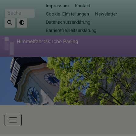
Direkt
Fußbereichsmenü
Impressum
Kontakt
zum
Cookie-Einstellungen
Newsletter
Suche
Inhalt
Datenschutzerklärung
Barrierefreiheitserklärung
Himmelfahrtskirche Pasing
Hauptnavigation