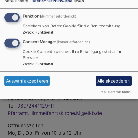
bitte unsere
Datenschutzhinweise
lesen.
Funktional
(immer erforderlich)
Speichern von Daten: Cookie für die Benutzersitzung
Zweck
:
Funktional
Consent Manager
(immer erforderlich)
Cookie Consent speichert Ihre Einwilligungsstatus im
Browser
Zweck
:
Funktional
Auswahl akzeptieren
Alle akzeptieren
Evelyn Hansen, Daniella Hepke, Doris Wrage
Realisiert mit Klaro!
Marschnerstr. 3, 81245 München
Tel.
089/2441129-11
Pfarramt.Himmelfahrtskirche.M@elkb.de
Öffnungszeiten
Mo, Di, Do, Fr von 10 bis 12 Uhr