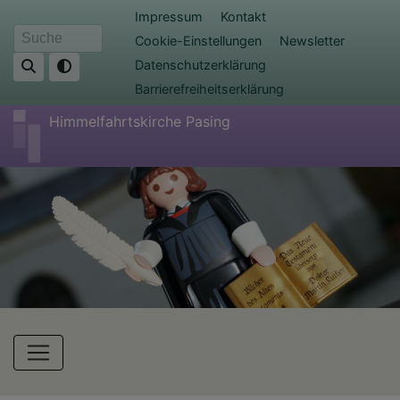
Direkt
Fußbereichsmenü
Impressum
Kontakt
zum
Cookie-Einstellungen
Newsletter
Suche
Inhalt
Datenschutzerklärung
Barrierefreiheitserklärung
Himmelfahrtskirche Pasing
Hauptnavigation