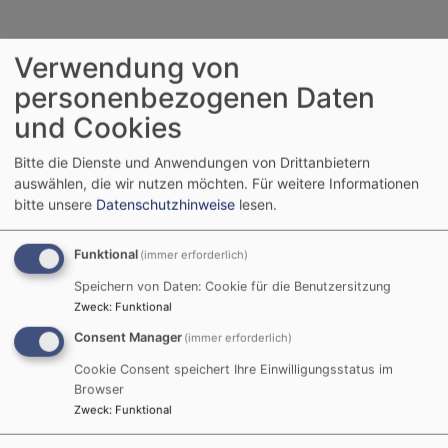
Verwendung von
Wie geht der Eintritt vor sich?
personenbezogenen Daten
Sie füllen ein Anmeldeformular mit Ihren
und Cookies
persönlichen Daten aus. Sie können an einem
Gottesdienst mit Abendmahl teilnehmen; dies
Bitte die Dienste und Anwendungen von Drittanbietern
symbolisiert den geistlichen Teil des Eintritts.
auswählen, die wir nutzen möchten.
Für weitere Informationen
bitte unsere
Datenschutzhinweise
lesen.
Funktional
Was ist, wenn ich nicht getauft bin?
(immer erforderlich)
Speichern von Daten: Cookie für die Benutzersitzung
Dann geschieht Ihr Eintritt durch die Taufe. Auch sie
Zweck
:
Funktional
wird durch ein Gespräch (oder mehrere) mit der
Consent Manager
(immer erforderlich)
Pfarrerin vorbereitet.
Cookie Consent speichert Ihre Einwilligungsstatus im
Browser
Zweck
:
Funktional
Was kostet der Eintritt in die Kirche?