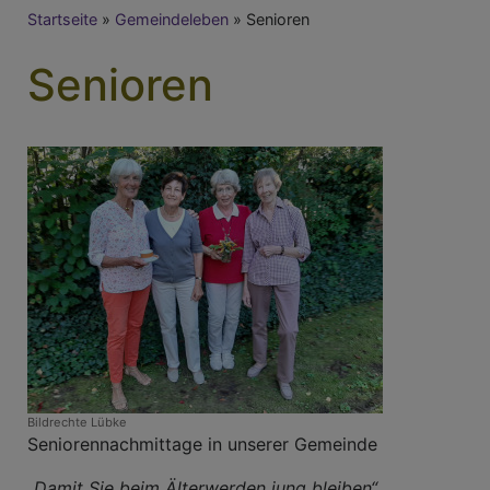
Breadcrumb
Startseite
Gemeindeleben
Senioren
Senioren
Bildrechte
Lübke
Seniorennachmittage in unserer Gemeinde
„Damit Sie beim Älterwerden jung bleiben“