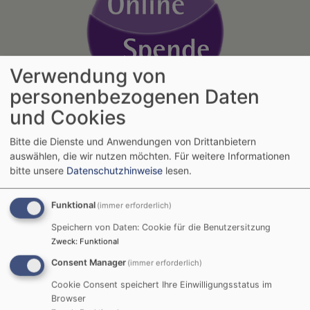
Verwendung von
personenbezogenen Daten
und Cookies
Termine Senioren
Bitte die Dienste und Anwendungen von Drittanbietern
auswählen, die wir nutzen möchten.
Für weitere Informationen
Fr, 11.9. 9-10:30 Uhr
bitte unsere
Datenschutzhinweise
lesen.
Volks- und Kreistanz für Senioren
Julia Kraushaar
Funktional
(immer erforderlich)
München
Himmelfahrtskirche München-Pasing,
Gemeindehaus
Speichern von Daten: Cookie für die Benutzersitzung
Zweck
:
Funktional
Mi, 16.9. 9:15-10 Uhr
Consent Manager
(immer erforderlich)
Seniorengymnastik (Gruppe 1)
Cookie Consent speichert Ihre Einwilligungsstatus im
Elka Epkes
Browser
München
Himmelfahrtskirche München-Pasing,