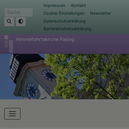
Direkt
Fußbereichsmenü
Impressum
Kontakt
zum
Cookie-Einstellungen
Newsletter
Suche
Inhalt
Datenschutzerklärung
Barrierefreiheitserklärung
Himmelfahrtskirche Pasing
Hauptnavigation