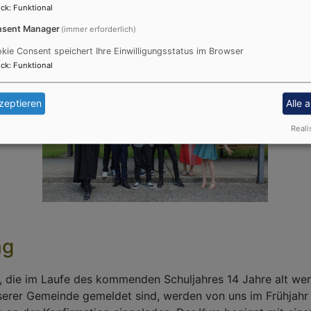
ck
:
Funktional
sent Manager
(immer erforderlich)
kie Consent speichert Ihre Einwilligungsstatus im Browser
ck
:
Funktional
zeptieren
Alle 
Reali
ng
, die im Laufe des kommenden Schuljahres 14 Jahre alt we
nserer Gemeinde gemeldet sind, werden von uns im Frühjahr