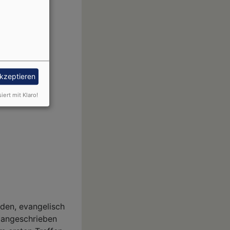
akzeptieren
siert mit Klaro!
rden, evangelisch
 angeschrieben