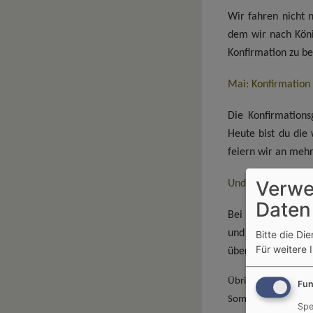
Wir fahren nicht 
dem wir nach Köni
Konfirmation zu be
Mai: Konfirmation
Die Konfirmations
Heute bist du die 
feiern wir an meh
Verwe
Und danach?
Daten
Bei der Konfirmati
und kannst deshal
Bitte die Di
Für weitere 
übernehmen: ab jet
Übrigens hat unser
Fun
Sommerfreizeit. W
Spe