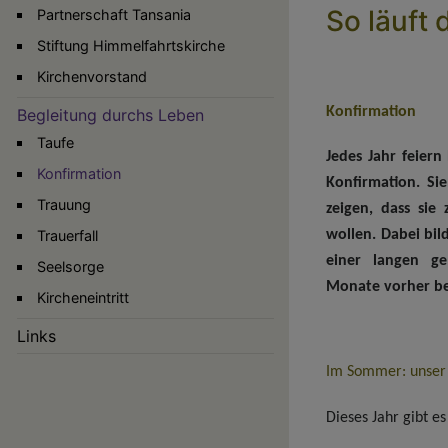
So läuft 
Partnerschaft Tansania
Stiftung Himmelfahrtskirche
Kirchenvorstand
Konfirmation
Begleitung durchs Leben
Taufe
Jedes Jahr feiern
Konfirmation
Konfirmation. Si
Trauung
zeigen, dass sie
Trauerfall
wollen. Dabei bil
einer langen g
Seelsorge
Monate vorher be
Kircheneintritt
Links
Im Sommer: unser 
Dieses Jahr gibt e