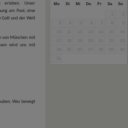
 erleben. Unser
Mo
Di
Mi
Do
Fr
Sa
So
nung am Pool, eine
1
2
u Gott und der Welt
3
4
5
6
7
8
9
10
11
12
13
14
15
16
en von München mit
17
18
19
20
21
22
23
team wird uns mit
24
25
26
27
28
29
30
31
lauben. Was bewegt