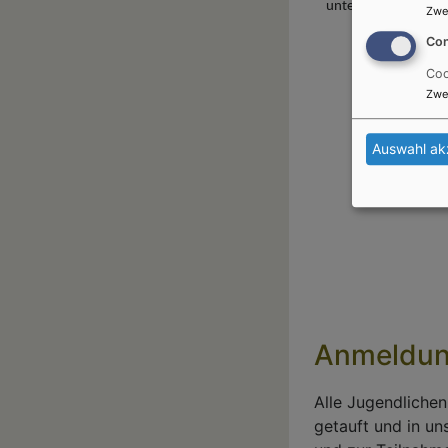
unterwegs zu sein!
Zwe
Con
Coo
Zwe
Auswahl ak
Anmeldu
Alle Jugendlichen
getauft und in u