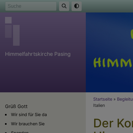
Direkt
Suche
zum
Inhalt
Himmelfahrtskirche Pasing
Breadcr
Startseite
Begleit
Italien
Grüß Gott
Wir sind für Sie da
Der Ko
Wir brauchen Sie
Spenden