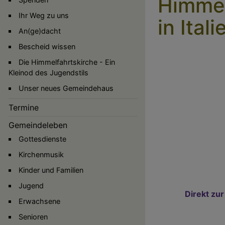
Himmel
Ihr Weg zu uns
in Itali
An(ge)dacht
Bescheid wissen
Die Himmelfahrtskirche - Ein
Kleinod des Jugendstils
Unser neues Gemeindehaus
Termine
Gemeindeleben
Gottesdienste
Kirchenmusik
Kinder und Familien
Hauptnavigation
Jugend
Direkt zu
Erwachsene
Senioren