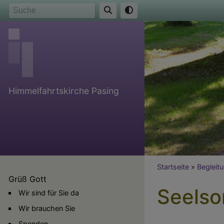
Direkt
Suche
zum
Inhalt
Himmelfahrtskirche Pasing
Breadcr
Startseite
Begleit
Grüß Gott
Seelso
Wir sind für Sie da
Wir brauchen Sie
Spenden