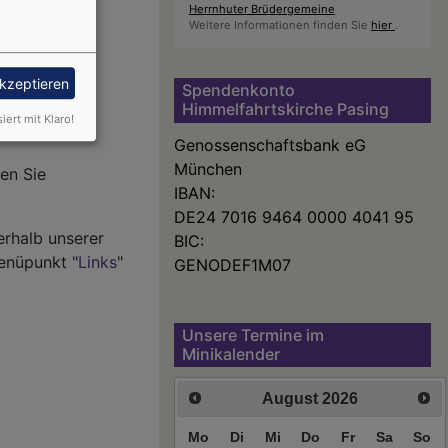
Herrnhuter Brüdergemeine
Weitere Informationen finden Sie
hier
.
hörigen und
ankenhaus
akzeptieren
en. Unter
Spendenkonto
Himmelfahrtskirche Pasing
i ethischen
siert mit Klaro!
Genossenschaftsbank eG
München
en Sie
IBAN:
DE24 7016 9464 0000 4041 95
erhalb unserer
BIC:
enüpunkt "
Links
"
GENODEF1M07
Unsere Termine im
Minikalender
August
2026
Mo
Di
Mi
Do
Fr
Sa
So