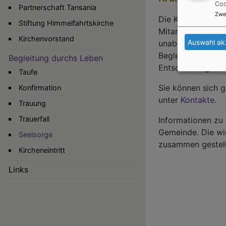
Coo
Partnerschaft Tansania
Zwe
Die Krankenhaus-S
Stiftung Himmelfahrtskirche
Mitarbeitende de
Kirchenvorstand
Auswahl ak
unabhängig von ih
Begleitung durch
Begleitung durchs Leben
Entscheidungen u
Taufe
Sie können sich g
Konfirmation
unter
Kontakte
.
Trauung
Trauerfall
Informationen zu
Gemeinde. Die wi
Seelsorge
zusammen gestell
Kircheneintritt
Links