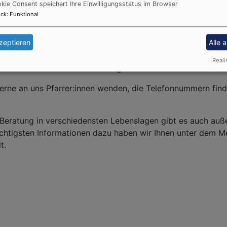
kie Consent speichert Ihre Einwilligungsstatus im Browser
ck
:
Funktional
eelsorge ist in gleicher Weise für Patient:innen, ihre Ange
s Krankenhauses da. Sie wendet sich allen Menschen im Kr
zeptieren
Alle 
rer religiösen Prägung zu und ist für die Anliegen aller off
s Leben versteht die Krankenhaus-Seelsorge auch, jedem be
Reali
nd bei medizinischen Grenzfragen beizustehen.
erne an uns Pfarrer:innen wenden, die Telefonnummern find
 Beratung in verschiedensten Lebenslagen gibt es auch auß
chtigsten Informationen dazu haben wir Ihnen unter dem M
t.