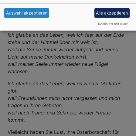
weil ich jeden Tag etwas Frieden in meine Welt
trage,
Auswahl akzeptieren
Alle akzeptieren
weil ich jeden Tag Menschliches erlebe,
weil jeder Morgen neue Überraschungen bringt.
Realisiert mit Klaro!
Ich glaube an das Leben, weil ich fest auf der Erde
stehe und der Himmel über mir weit ist,
weil die Sonne immer wieder aufgeht und neues
Licht auf meine Dunkelheiten wirft,
weil meiner Seele immer wieder neue Flügel
wachsen.
Ich glaube an das Leben, weil es wieder Maikäfer
gibt,
weil Freund:innen mich nicht vergessen und mich
tragen in ihren Gebeten,
weil nach Trauer und Schmerz wieder Freude
kommt.
Vielleicht haben Sie Lust, Ihre Osterbotschaft für