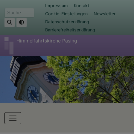
Direkt
Fußbereichsmenü
Impressum
Kontakt
zum
Cookie-Einstellungen
Newsletter
Suche
Inhalt
Datenschutzerklärung
Barrierefreiheitserklärung
Himmelfahrtskirche Pasing
Hauptnavigation