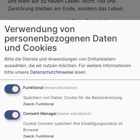
und steht auf zu neuem Leben. Nicht Tod und
Zerstörung bleiben am Ende, sondern das Leben.
„Ich glaube an das Leben“. Diese Botschaft
Verwendung von
hineinschreiben in den neuen Frühling, in das neue
Osterjahr. Darum geht es an Ostern.
personenbezogenen Daten
und Cookies
Wie klingt Ihre Osterbotschaft im neuen Jahr?
Vielleicht so:
Bitte die Dienste und Anwendungen von Drittanbietern
auswählen, die wir nutzen möchten.
Für weitere Informationen
Ich glaube an das Leben, weil jedes Jahr die Natur
bitte unsere
Datenschutzhinweise
lesen.
neu erwacht,
weil ich mit jedem Tag etwas von ihrer Zartheit
Funktional
(immer erforderlich)
erleben darf,
Speichern von Daten: Cookie für die Benutzersitzung
weil ich ein Teil davon bin,
Zweck
:
Funktional
weil die Sonne mich wärmt und der Wind mich
umstreichelt.
Consent Manager
(immer erforderlich)
Cookie Consent speichert Ihre Einwilligungsstatus im
Ich glaube an das Leben, weil die Gewalt nicht das
Browser
letzte Wort hat,
Zweck
:
Funktional