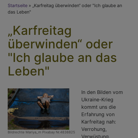
Breadcrumb
Startseite
„Karfreitag überwinden“ oder "Ich glaube an
das Leben"
„Karfreitag
überwinden“ oder
"Ich glaube an das
Leben"
In den Bilden vom
Ukraine-Krieg
kommt uns die
Erfahrung von
Karfreitag nah:
Verrohung,
Bildrechte
Mariya_m Pixabay Nr.4838825
Verwüstung,